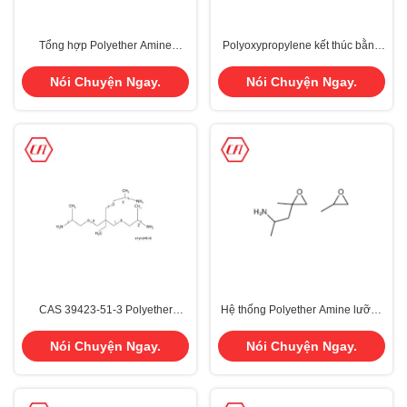
Tổng hợp Polyether Amine
Polyoxypropylene kết thúc bằng
D2003 CAS 65605-36-9
amin D900 CAS 65605-36-9 Đối
với hệ thống Polyurethane
Nói Chuyện Ngay.
Nói Chuyện Ngay.
CAS 39423-51-3 Polyether
Hệ thống Polyether Amine lưỡng
Amine T403
chức M600 CAS 83713-01-3 Hệ
thống Polyurethane
Nói Chuyện Ngay.
Nói Chuyện Ngay.