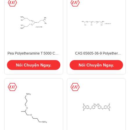
Pea Polyetheramine T 5000 CAS
CAS 65605-36-9 Polyether
64852-22-8 cho hệ thống
Amine D600
polyurethane
Nói Chuyện Ngay.
Nói Chuyện Ngay.