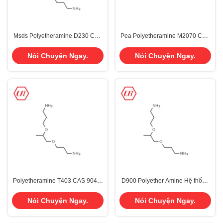
Msds Polyetheramine D230 CAS
Pea Polyetheramine M2070 CAS
9046-10-0 Đối với Cánh gió
83713-01-3 Chức năng sinh học
Cánh gió
Nói Chuyện Ngay.
Nói Chuyện Ngay.
Polyetheramine T403 CAS 9046-
D900 Polyether Amine Hệ thống
10-0
Polyurethane CAS 9046-10-0
Nói Chuyện Ngay.
Nói Chuyện Ngay.