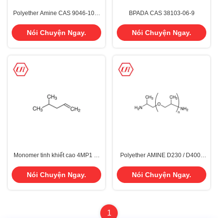
Polyether Amine CAS 9046-10-0
BPADA CAS 38103-06-9
cho Hệ thống PU Cánh gió Cánh
gió CFL1000
Nói Chuyện Ngay.
Nói Chuyện Ngay.
Monomer tinh khiết cao 4MP1 4-
Polyether AMINE D230 / D400 /
Methyl-1-pentene CAS 691-37-2
D2000 / T403 / T5000 CAS 9046-
cho TPX
10-0
Nói Chuyện Ngay.
Nói Chuyện Ngay.
1