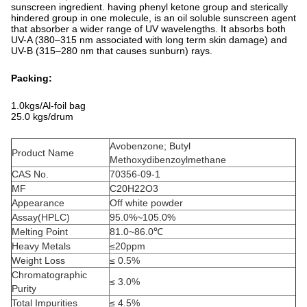
sunscreen ingredient. having phenyl ketone group and sterically
hindered group in one molecule, is an oil soluble sunscreen agent
that absorber a wider range of UV wavelengths. It absorbs both
UV-A (380–315 nm associated with long term skin damage) and
UV-B (315–280 nm that causes sunburn) rays.
Packing:
1.0kgs/Al-foil bag
25.0 kgs/drum
Avobenzone; Butyl
Product Name
Methoxydibenzoylmethane
CAS No.
70356-09-1
MF
C20H22O3
Appearance
Off white powder
Assay(HPLC)
95.0%~105.0%
Melting Point
81.0~86.0℃
Heavy Metals
≤20ppm
Weight Loss
≤ 0.5%
Chromatographic
≤ 3.0%
Purity
Total Impurities
≤ 4.5%