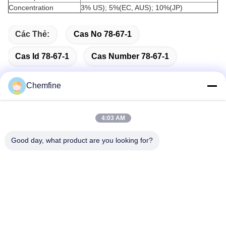
Concentration
3% US); 5%(EC, AUS); 10%(JP)
Các Thẻ:
Cas No 78-67-1
Cas Id 78-67-1
Cas Number 78-67-1
Chemfine
Liên lạc nhanh
4:03 AM
Good day, what product are you looking for?
Địa chỉ
Phòng 924, Số 813 Đường Yinxiu, Thành phố Vô Tích,
Giang Tô, Trung Quốc
Điện thoại
86- 510-82753588
Email