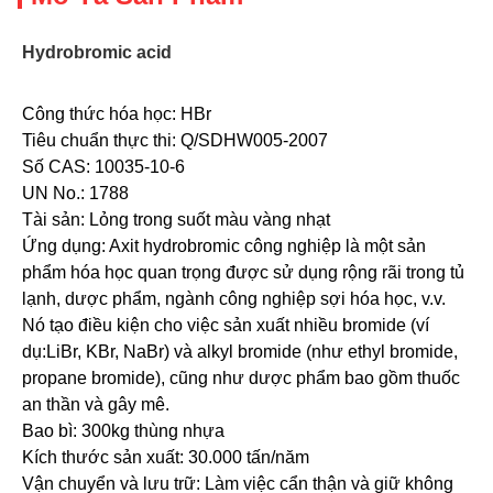
Hydrobromic acid
Công thức hóa học: HBr
Tiêu chuẩn thực thi: Q/SDHW005-2007
Số CAS: 10035-10-6
UN No.: 1788
Tài sản: Lỏng trong suốt màu vàng nhạt
Ứng dụng: Axit hydrobromic công nghiệp là một sản 
phẩm hóa học quan trọng được sử dụng rộng rãi trong tủ 
lạnh, dược phẩm, ngành công nghiệp sợi hóa học, v.v. 
Nó tạo điều kiện cho việc sản xuất nhiều bromide (ví 
dụ:LiBr, KBr, NaBr) và alkyl bromide (như ethyl bromide, 
propane bromide), cũng như dược phẩm bao gồm thuốc 
an thần và gây mê.
Bao bì: 300kg thùng nhựa
Kích thước sản xuất: 30.000 tấn/năm
Vận chuyển và lưu trữ: Làm việc cẩn thận và giữ không 