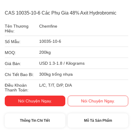
CAS 10035-10-6 Các Phụ Gia 48% Axit Hydrobromic
Tên Thương
Chemfine
Hiệu:
10035-10-6
Số Mẫu:
200kg
MOQ:
USD 1.3-1.8 / Kilograms
Giá Bán:
300kg trống nhựa
Chi Tiết Bao Bì:
Điều Khoản
L/C, T/T, D/P, D/A
Thanh Toán:
Nói Chuyện Ngay.
Nói Chuyện Ngay.
Thông Tin Chi Tiết
Mô Tả Sản Phẩm