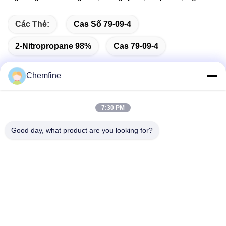
Các Thẻ:
Cas Số 79-09-4
2-Nitropropane 98%
Cas 79-09-4
Chemfine
Liên lạc nhanh
7:30 PM
Good day, what product are you looking for?
Địa chỉ
Phòng 924, Số 813 Đường Yinxiu, Thành phố Vô Tích,
Giang Tô, Trung Quốc
Điện thoại
86- 510-82753588
Email
info@chemfineinternational.com