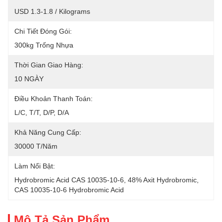
USD 1.3-1.8 / Kilograms
Chi Tiết Đóng Gói:
300kg Trống Nhựa
Thời Gian Giao Hàng:
10 NGÀY
Điều Khoản Thanh Toán:
L/C, T/T, D/P, D/A
Khả Năng Cung Cấp:
30000 T/năm
Làm Nổi Bật:
Hydrobromic Acid CAS 10035-10-6
, 
48% Axit Hydrobromic
, 
CAS 10035-10-6 Hydrobromic Acid
Mô Tả Sản Phẩm