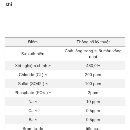
khí
Điểm
Thông số kỹ thuật
Chất lỏng trong suốt màu vàng
Sự xuất hiện
nhạt
Xét nghiệm chính ≥
480,0%
Chloride (Cl-) ≤
200 ppm
Sulfat (SO42-) ≤
100 ppm
Phosphate (PO4-) ≤
2ppm
Na ≤
10 ppm
Ca ≤
0.5ppm
Ba ≤
0.5ppm
Brom tự do
tiêu cực