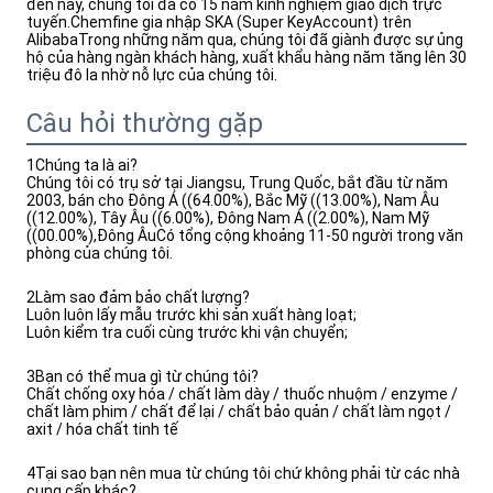
đến nay, chúng tôi đã có 15 năm kinh nghiệm giao dịch trực 
tuyến.Chemfine gia nhập SKA (Super KeyAccount) trên 
AlibabaTrong những năm qua, chúng tôi đã giành được sự ủng 
hộ của hàng ngàn khách hàng, xuất khẩu hàng năm tăng lên 30 
triệu đô la nhờ nỗ lực của chúng tôi.
Câu hỏi thường gặp
1Chúng ta là ai?
Chúng tôi có trụ sở tại Jiangsu, Trung Quốc, bắt đầu từ năm
2003, bán cho Đông Á ((64.00%), Bắc Mỹ ((13.00%), Nam Âu
((12.00%), Tây Âu ((6.00%), Đông Nam Á ((2.00%), Nam Mỹ
((00.00%),Đông ÂuCó tổng cộng khoảng 11-50 người trong văn
phòng của chúng tôi.
2Làm sao đảm bảo chất lượng?
Luôn luôn lấy mẫu trước khi sản xuất hàng loạt;
Luôn kiểm tra cuối cùng trước khi vận chuyển;
3Bạn có thể mua gì từ chúng tôi?
Chất chống oxy hóa / chất làm dày / thuốc nhuộm / enzyme /
chất làm phim / chất để lại / chất bảo quản / chất làm ngọt /
axit / hóa chất tinh tế
4Tại sao bạn nên mua từ chúng tôi chứ không phải từ các nhà
cung cấp khác?