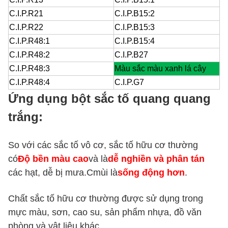
C.I.P.R21
C.I.P.B15:2
C.I.P.R22
C.I.P.B15:3
C.I.P.R48:1
C.I.P.B15:4
C.I.P.R48:2
C.I.P.B27
C.I.P.R48:3
Màu sắc màu xanh lá cây
C.I.P.R48:4
C.I.P.G7
Ứng dụng bột sắc tố quang quang
trắng:
So với các sắc tố vô cơ, sắc tố hữu cơ thường
có
Độ bền màu cao
và là
dễ nghiền và phân tán
các hạt, dễ bị mưa.C
mùi là
sống động hơn
.
Chất sắc tố hữu cơ thường được sử dụng trong
mực màu, sơn, cao su, sản phẩm nhựa, đồ văn
phòng và vật liệu khác.