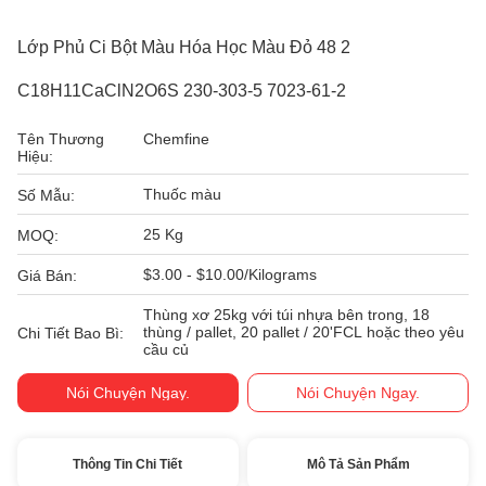
Lớp Phủ Ci Bột Màu Hóa Học Màu Đỏ 48 2
C18H11CaClN2O6S 230-303-5 7023-61-2
Tên Thương
Chemfine
Hiệu:
Thuốc màu
Số Mẫu:
25 Kg
MOQ:
$3.00 - $10.00/Kilograms
Giá Bán:
Thùng xơ 25kg với túi nhựa bên trong, 18
thùng / pallet, 20 pallet / 20'FCL hoặc theo yêu
Chi Tiết Bao Bì:
cầu củ
Nói Chuyện Ngay.
Nói Chuyện Ngay.
Thông Tin Chi Tiết
Mô Tả Sản Phẩm