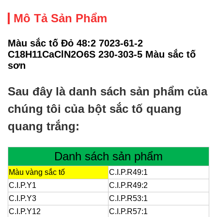
Mô Tả Sản Phẩm
Màu sắc tố Đỏ 48:2 7023-61-2
C18H11CaClN2O6S 230-303-5 Màu sắc tố
sơn
Sau đây là danh sách sản phẩm của
chúng tôi của bột sắc tố quang
quang trắng:
Danh sách sản phẩm
Màu vàng sắc tố
C.I.P.R49:1
C.I.P.Y1
C.I.P.R49:2
C.I.P.Y3
C.I.P.R53:1
C.I.P.Y12
C.I.P.R57:1