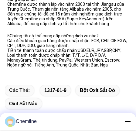
Chemfine được thành lập vào năm 2003 tại tỉnh Jiangsu của
Trung Quốc. Tham gia nền tảng Alibaba vào năm 2005, cho
đến nay, chúng tôi đã có 15 năm kinh nghiệm giao dịch trực
tuyến.Chemfine gia nhập SKA (Super KeyAccount) trên
Alibaba, để cung cấp dịch vụ tốt hơn cho khách hàng
5Chúng tôi có thể cung cấp những dịch vụ nào?
Các điều khoản giao hàng được chấp nhận: FOB, CFR, CIF, EXW,
CPT, DDP, DDU, giao hàng nhanh;
Tiền tệ thanh toán được chấp nhận:USD,EUR,JPY,GBP,CNY;
Loại thanh toán được chấp nhận: T/T, L/C, D/P D/A,
MoneyGram, Thẻ tín dụng, PayPal, Western Union, Escrow;
Ngôn ngữ nói: Tiếng Anh, Trung Quốc, Nhật Bản, Nga
Các Thẻ:
1317-61-9
Bột Oxit Sắt Đỏ
Oxit Sắt Nâu
Chemfine