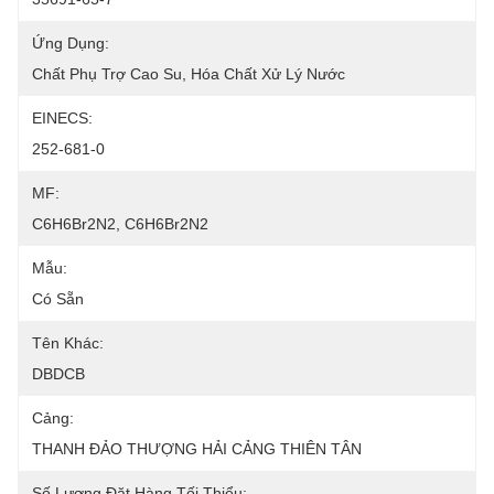
Ứng Dụng:
Chất Phụ Trợ Cao Su, Hóa Chất Xử Lý Nước
EINECS:
252-681-0
MF:
C6H6Br2N2, C6H6Br2N2
Mẫu:
Có Sẵn
Tên Khác:
DBDCB
Cảng:
THANH ĐẢO THƯỢNG HẢI CẢNG THIÊN TÂN
Số Lượng Đặt Hàng Tối Thiểu: