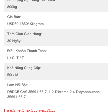
800kg
Giá Bán:
USD50-1850/ Kilogram
Thời Gian Giao Hàng:
30 Ngày
Điều Khoản Thanh Toán:
L / C, T / T
Khả Năng Cung Cấp:
50t / M
Làm Nổi Bật:
DBDCB CAS 35691-65-7
, 
1 2-Dibromo-2 4-Dicyanobutane
, 
35691-65-7
Mô Tả Sản Phẩm