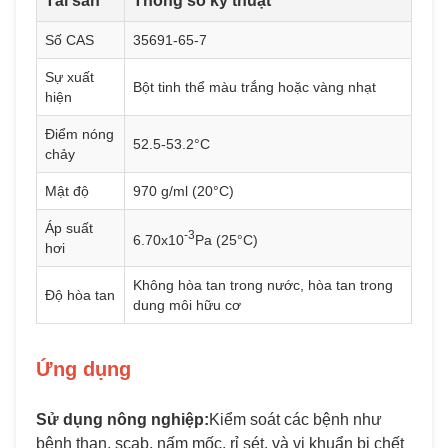
Tài sản
Thông số kỹ thuật
Số CAS
35691-65-7
Sự xuất
Bột tinh thể màu trắng hoặc vàng nhạt
hiện
Điểm nóng
52.5-53.2°C
chảy
Mật độ
970 g/ml (20°C)
Áp suất
-3
6.70x10
Pa (25°C)
hơi
Không hòa tan trong nước, hòa tan trong
Độ hòa tan
dung môi hữu cơ
Ứng dụng
Sử dụng nông nghiệp:
Kiểm soát các bệnh như
bệnh than, scab, nấm mốc, rỉ sét, và vi khuẩn bị chết