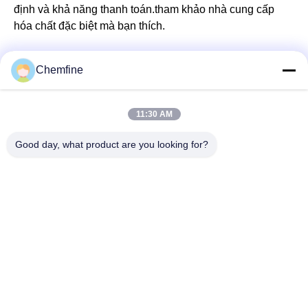
định và khả năng thanh toán.tham khảo nhà cung cấp
hóa chất đặc biệt mà bạn thích.
Chemfine
Liên lạc nhanh
11:30 AM
Good day, what product are you looking for?
Địa chỉ
Phòng 924, Số 813 Đường Yinxiu, Thành phố Vô Tích,
Giang Tô, Trung Quốc
Điện thoại
86- 510-82753588
Email
info@chemfineinternational.com